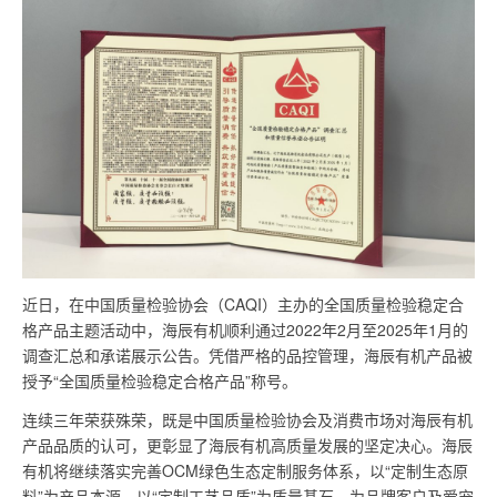
“全
国
质
量
检
验
稳
定
近日，在中国质量检验协会（CAQI）主办的全国质量检验稳定合
合
格产品主题活动中，海辰有机顺利通过2022年2月至2025年1月的
格
调查汇总和承诺展示公告。凭借严格的品控管理，海辰有机产品被
授予“全国质量检验稳定合格产品”称号。
产
连续三年荣获殊荣，既是中国质量检验协会及消费市场对海辰有机
品”
产品品质的认可，更彰显了海辰有机高质量发展的坚定决心。海辰
称
有机将继续落实完善OCM绿色生态定制服务体系，以“定制生态原
料”为产品本源，以“定制工艺品质”为质量基石，为品牌客户及爱宠