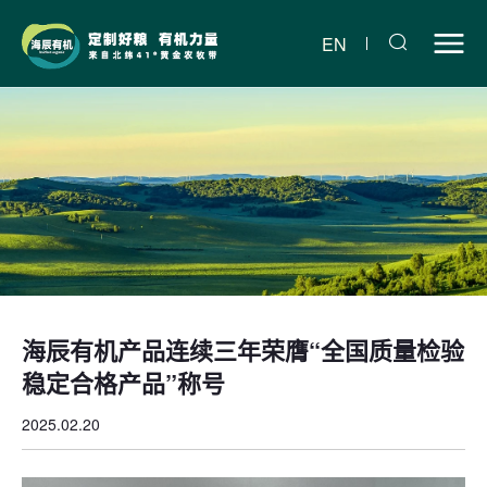
海
辰
EN
有
机
产
品
连
续
三
海辰有机产品连续三年荣膺“全国质量检验
年
稳定合格产品”称号
荣
2025.02.20
膺