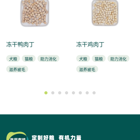
冻干鸭肉丁
冻干鸡肉丁
犬粮
猫粮
助力消化
犬粮
猫粮
助力消化
滋养被毛
滋养被毛
1
2
3
4
5
6
7
8