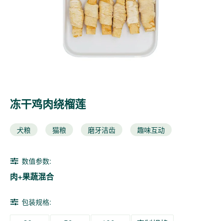
冻干鸡肉绕榴莲
犬粮
猫粮
磨牙洁齿
趣味互动
数值参数:
肉+果蔬混合
包装规格: