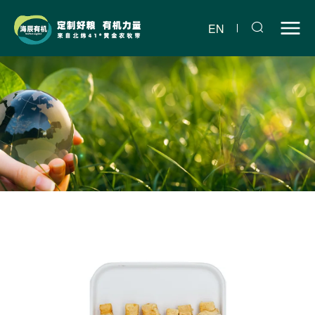
冻
干
EN
鸡
肉
绕
榴
莲