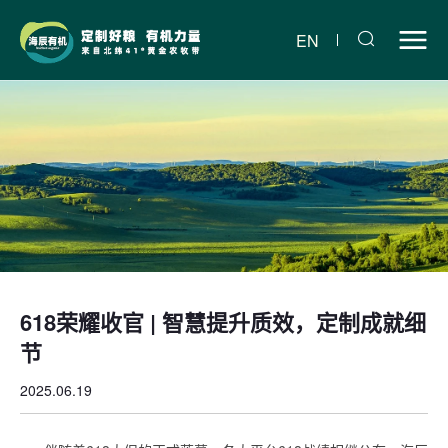
618
荣
EN
耀
收
官
|
智
慧
提
618荣耀收官 | 智慧提升质效，定制成就细
升
节
质
2025.06.19
效，