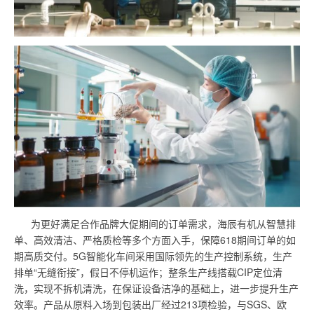
为更好满足合作品牌大促期间的订单需求，海辰有机从智慧排
单、高效清洁、严格质检等多个方面入手，保障618期间订单的如
期高质交付。5G智能化车间采用国际领先的生产控制系统，生产
排单“无缝衔接”，假日不停机运作；整条生产线搭载CIP定位清
洗，实现不拆机清洗，在保证设备洁净的基础上，进一步提升生产
效率。产品从原料入场到包装出厂经过213项检验，与SGS、欧