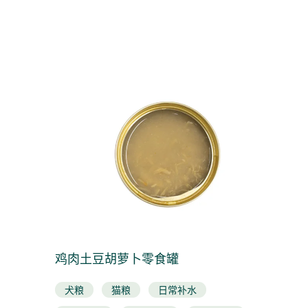
鸡肉土豆胡萝卜零食罐
犬粮
猫粮
日常补水