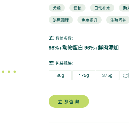
犬粮
猫粮
日常补水
助
泌尿调理
免疫提升
生殖呵护
数值参数:
98%+动物蛋白 96%+鲜肉添加
包装规格:
3
4
5
80g
175g
375g
定
立即咨询