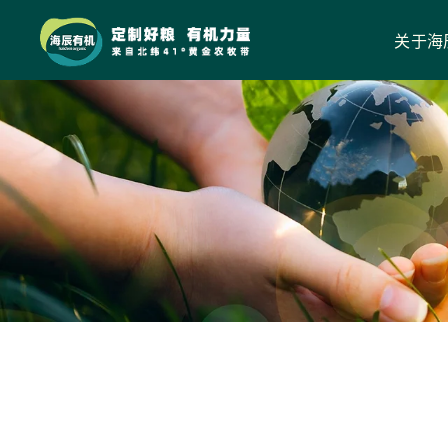
鸡
丝
关于海
雪
蛤
零
食
罐