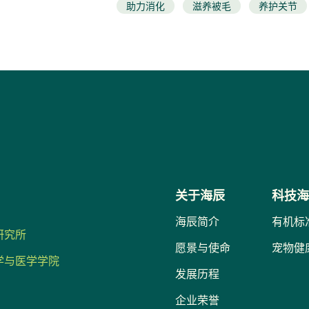
养护关节
助力消化
滋养被毛
养护关节
免疫提升
减脂增肌
泌尿调理
免疫提升
生殖呵护
神经养护
关于海辰
科技
海辰简介
有机标
研究所
愿景与使命
宠物健
学与医学学院
发展历程
企业荣誉