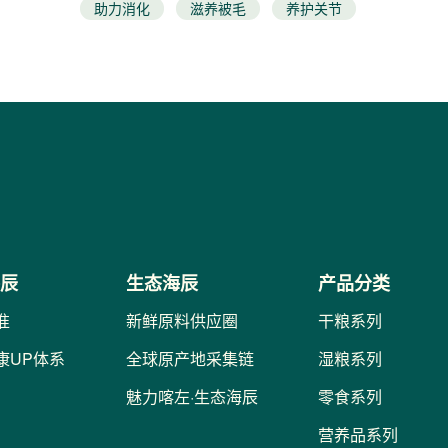
助力消化
滋养被毛
养护关节
减脂增肌
泌尿调理
免疫提升
生殖呵护
神经养护
海辰
生态海辰
产品分类
准
新鲜原料供应圈
干粮系列
康UP体系
全球原产地采集链
湿粮系列
魅力喀左·生态海辰
零食系列
营养品系列