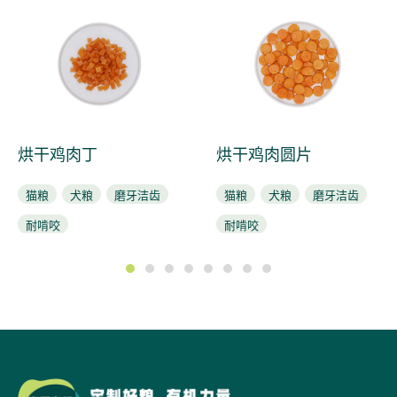
烘干鸡肉丁
烘干鸡肉圆片
猫粮
犬粮
磨牙洁齿
猫粮
犬粮
磨牙洁齿
耐啃咬
耐啃咬
1
2
3
4
5
6
7
8