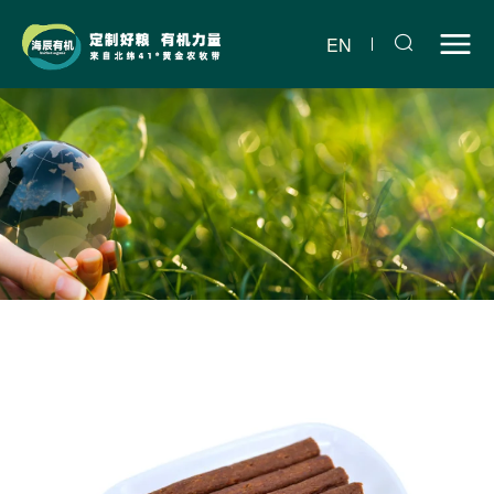
烘
干
EN
鸭
肉
棒