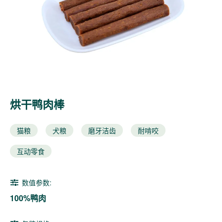
烘干鸭肉棒
猫粮
犬粮
磨牙洁齿
耐啃咬
互动零食
数值参数:
100%鸭肉