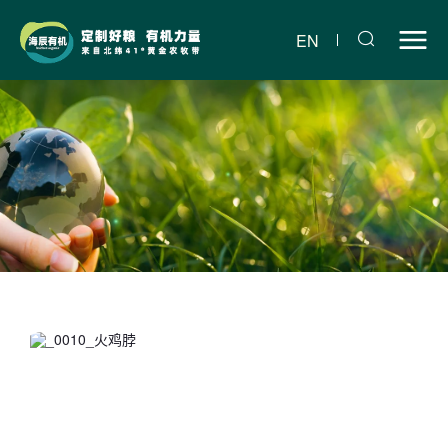
原
切
EN
冻
干
火
鸡
脖