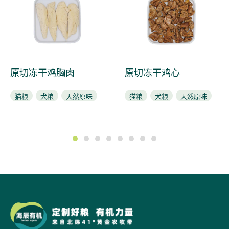
原切冻干鸡胸肉
原切冻干鸡心
猫粮
犬粮
天然原味
猫粮
犬粮
天然原味
1
2
3
4
5
6
7
8