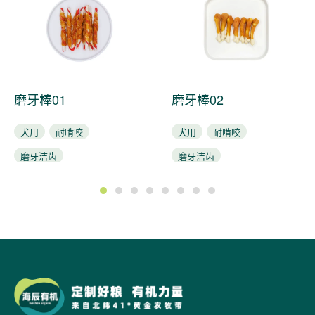
磨牙棒01
磨牙棒02
犬用
耐啃咬
犬用
耐啃咬
磨牙洁齿
磨牙洁齿
1
2
3
4
5
6
7
8