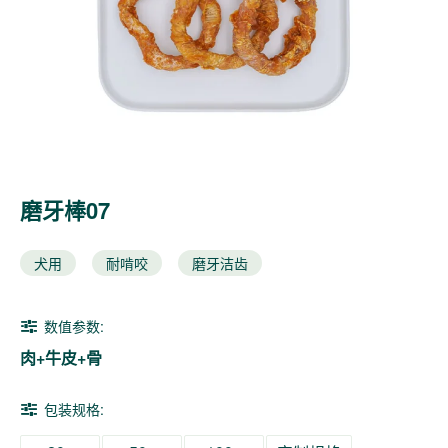
磨牙棒07
犬用
耐啃咬
磨牙洁齿
数值参数:
肉+牛皮+骨
包装规格: