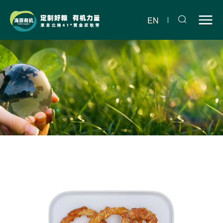
磨
牙
EN
棒
07