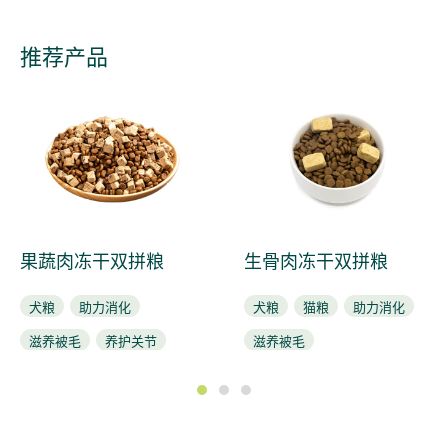
推荐产品
果蔬肉冻干双拼粮
生骨肉冻干双拼粮
犬粮
助力消化
犬粮
猫粮
助力消化
滋养被毛
养护关节
滋养被毛
1
2
3