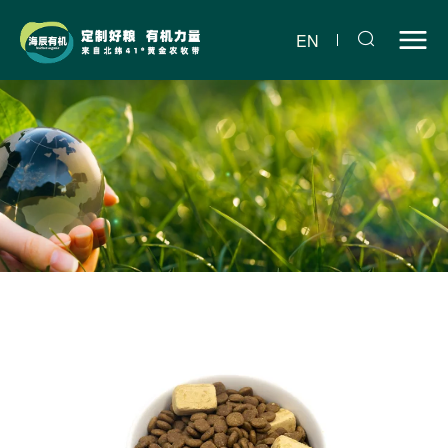
海
辰
EN
有
机
生
骨
肉
冻
干
双
拼
粮