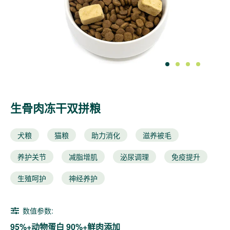
_95%
高
鲜
肉
1
2
3
4
|
双
有
生骨肉冻干双拼粮
机
犬粮
猫粮
助力消化
滋养被毛
认
养护关节
减脂增肌
泌尿调理
免疫提升
证
|
生殖呵护
神经养护
速
数值参数:
询
95%+动物蛋白 90%+鲜肉添加